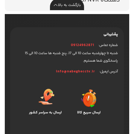
دستگاه NVR (تحت شبکه)
بازگشت به بالا
پشتیبانی
شماره تماس:
09124962871
شنبه تا چهارشنبه ساعت 10 الی 17، پنج شنبه ها ساعت 10 الی 15
پاسخگوی شما هستیم.
آدرس ایمیل:
info@nabeghecctv.ir
ارسال سریع کالا
ارسال به سراسر کشور