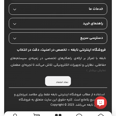
خدمات ما
راهنمای خرید
دسترسی سریع
فروشگاه اینترنتی نابغه – تخصص در امنیت، دقت در انتخاب
نابغه با تمرکز بر ارائه‌ی راهکارهای تخصصی در زمینه‌ی سیستم‌های
حفاظتی، نظارتی و تجهیزات الکترونیکی، تلاش می‌کند تا تجربه‌ای مطمئن،
نمایش بیشتر
حرفه‌ای و متفاوت از خرید آنلاین را برای کاربران خود رقم بزند. ما با
بهره‌گیری از محصولات باکیفیت و برندهای معتبر، ارائه‌ی مشاوره فنی،
نماد اعتماد
پشتیبانی دقیق و ارسال سریع، انتخابی قابل اعتماد برای مشتریانی
هستیم که امنیت و کیفیت برایشان در اولویت است. در نابغه، امنیت
استفاده از مطالب فروشگاه اینترنتی نابغه فقط برای مقاصد غیرتجاری و
فقط یک محصول نیست؛ یک رویکرد است. ما باور داریم که انتخاب
با ذکر منبع بلامانع است. کلیه حقوق این سایت متعلق به فروشگاه
اینترنتی نابغه می‌باشد. Copyright © 2023
درست، نیازمند اطلاعات درست است؛ به همین دلیل در کنار معرفی
دقیق کالاها، تلاش می‌کنیم محتوایی ارائه دهیم که تصمیم‌گیری را