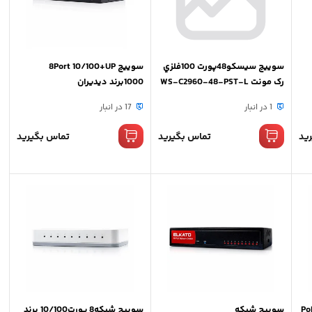
سوييچ سيسکو48پورت 100فلزي
سوییچ 8Port 10/100+UP
رک مونت WS-C2960-48-PST-L
1000برند دیدیران
( SFPx2)(UPx2)(POEx48)
1 در انبار
17 در انبار
ید
تماس بگیرید
تماس بگیرید
PoE 10/
سوییچ شبکه
سوییچ شبکه8 پورت10/100 برند