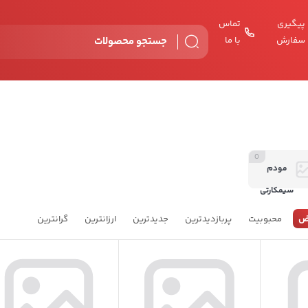
پیگیری
تماس
سفارش
با ما
0
مودم
سیمکارتی
4G و LTE
ض
محبوبیت
پربازدیدترین
جدیدترین
ارزانترین
گرانترین