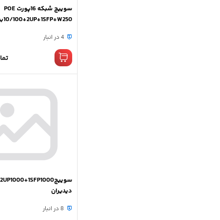
سوییچ شبکه 16پورت POE
SFP+W250
دیدیران
4 در انبار
تما
دیدیران
8 در انبار