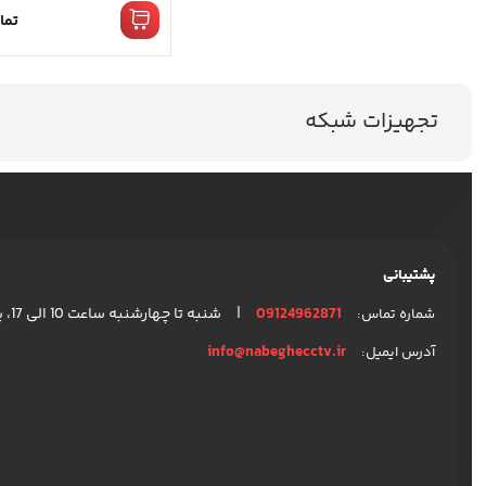
تما
تجهیزات شبکه
پشتیبانی
|
09124962871
شنبه تا چهارشنبه ساعت 10 الی 17، پنج شنبه ها ساعت 10 الی 15 پاسخگوی شما هستیم.
شماره تماس:
info@nabeghecctv.ir
آدرس ایمیل: