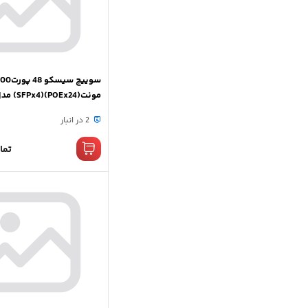
2960X-48FPS-L
2 در انبار
تما