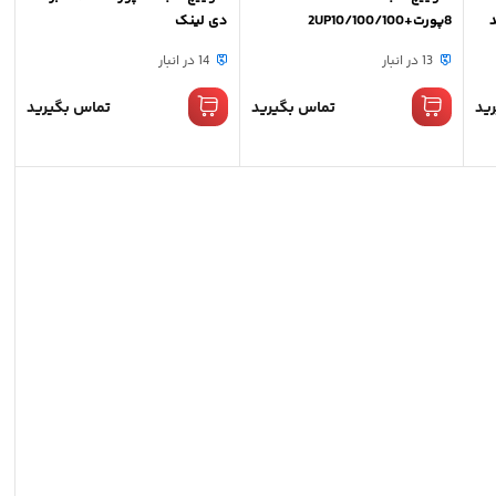
2 برند
8پورت2UP10/100/100+
دی لینک
(10/100/100) برند الکاتو
13 در انبار
14 در انبار
ید
تماس بگیرید
تماس بگیرید