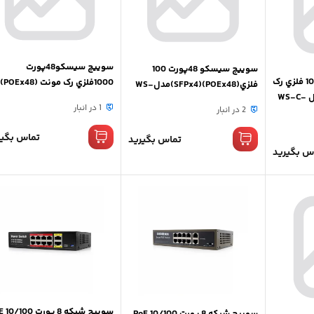
سوييچ سيسکو48پورت
سوييچ سيسکو 48پورت 100
سوييچ سيسکو 48 پورت1000 فلزي رک
1000فلزي رک مونت (POEx48)
فلزي(SFPx4)(POEx48)مدلWS-
مونت(SFPx4)(POEx24) مدل WS-C-
مدل Cisco WS-C3750X-48PS
C3560-48PS-S
1 در انبار
2 در انبار
تماس بگیر
تماس بگیرید
س بگیرید
سوییچ شبکه 8 پورت 100