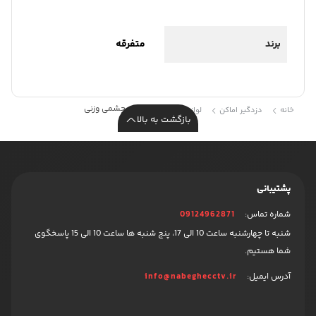
برند
متفرقه
چشمی وزنی
خانه
دزدگیر اماکن
لوازم جانبی دزدگیر
بازگشت به بالا
پشتیبانی
شماره تماس:
09124962871
شنبه تا چهارشنبه ساعت 10 الی 17، پنج شنبه ها ساعت 10 الی 15 پاسخگوی
شما هستیم.
آدرس ایمیل:
info@nabeghecctv.ir