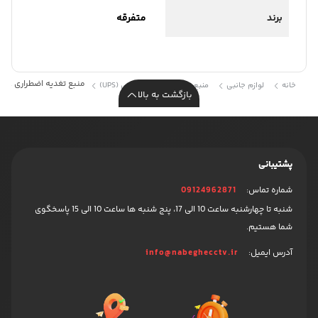
برند
متفرقه
منبع تغدیه اضطراری UPS 600W 12V 50A
خانه
لوازم جانبی
منبع تغذیه
یو پی اس (UPS)
بازگشت به بالا
پشتیبانی
شماره تماس:
09124962871
شنبه تا چهارشنبه ساعت 10 الی 17، پنج شنبه ها ساعت 10 الی 15 پاسخگوی
شما هستیم.
آدرس ایمیل:
info@nabeghecctv.ir