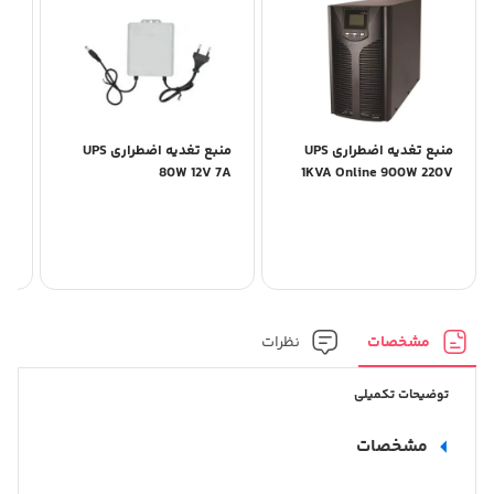
منبع تغدیه اضطراری UPS
منبع تغدیه اضطراری UPS
ve
80W 12V 7A
1KVA Online 900W 220V
0V
مشخصات
نظرات
توضیحات تکمیلی
مشخصات