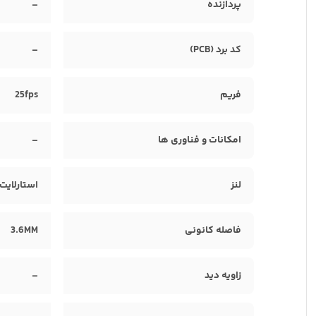
پردازنده
–
کد برد (PCB)
–
فریم
25fps
امکانات و فناوری ها
–
لنز
استارلایت
فاصله کانونی
3.6MM
زاویه دید
–