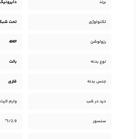
برند
دایرونیک | ONIC
تکنولوژی
تحت شبکه 
رزولوشن
4MP
نوع بدنه
بالت
جنس بدنه
فلزی
دید در شب
وارم لایت
سنسور
1/2.9"