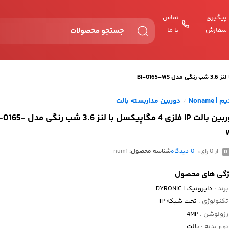
پیگیری
تماس
سفارش
با ما
| Noname
دوربین مداربسته بالت
/
دوربین بالت IP فلزی 4 مگاپیکسل با لنز 3.6 شب ر
از 0 رای
0
دیدگاه
شناسه محصول:
num1
0
ژگی های محصول
برند
:
دایرونیک | DYRONIC
تکنولوژی
:
تحت شبکه IP
رزولوشن
:
4MP
نوع بدنه
:
بالت