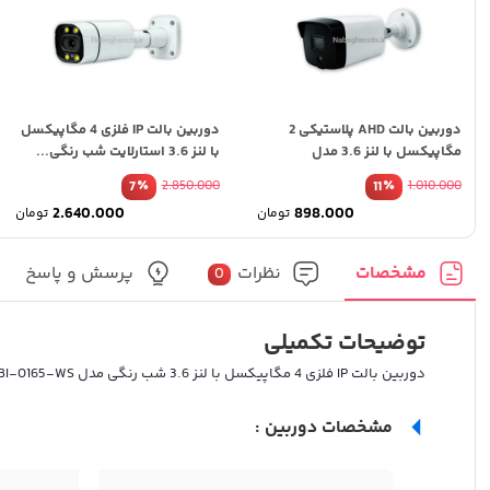
دوربین بالت AHD پلاستیکی 2
دوربین بالت IP فلزی 4 مگاپیکسل
مگاپیکسل با لنز 3.6 مدل
با لنز 3.6 استارلایت شب رنگی...
22AU2I84
٪
٪
7
2.850.000
11
1.010.000
قیمت
قی
2.640.000
898.000
تومان
تومان
اصلی:
اص
قیمت
قی
تومان1.010.000
فعلی:
فع
بود.
بود
تومان898.000.
تومان0
مشخصات
نظرات
پرسش و پاسخ
0
توضیحات تکمیلی
دوربین بالت IP فلزی 4 مگاپیکسل با لنز 3.6 شب رنگی مدل BI-0165-WS
مشخصات دوربین :