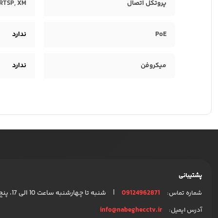
پروتکل اتصال
 RTSP, XM
PoE
ندارد
میکروفن
ندارد
پشتیبانی
|
09124962871
شنبه تا چهارشنبه ساعت 10 الی 17، پنج شنبه ها ساعت 10 الی 15 پاسخگوی شما هستیم.
شماره تماس:
info@nabeghecctv.ir
آدرس ایمیل: