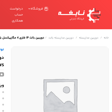
فروشگاه
درخواست
حساب
همکاری
/
/
/
دوربین بالت IP فلزی 4 مگاپیکسل با لنز 3.6 شب رنگی مدل BI-0165-WS
خانه
دوربین مداربسته
دوربین مداربسته بالت
نونیم 
WS
وی